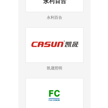
永利百合
凯晟照明