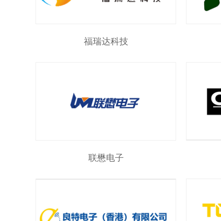
福瑞达科技
联懋电子