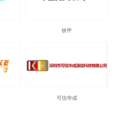
铁甲
可信华成