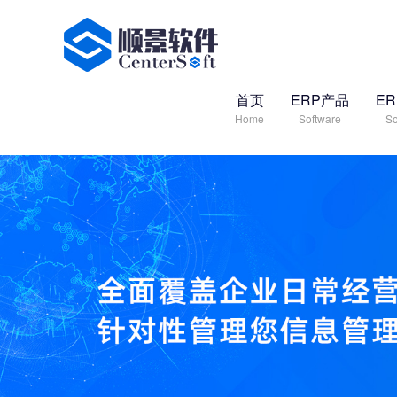
首页
ERP产品
E
Home
Software
So