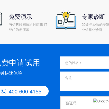
免费演示
专家诊断
与销售顾问预约时间我 们
20多年经验的专家
登门为您演示
业信息化诊断
免费申请试用
分钟快速体验
400-600-4155
