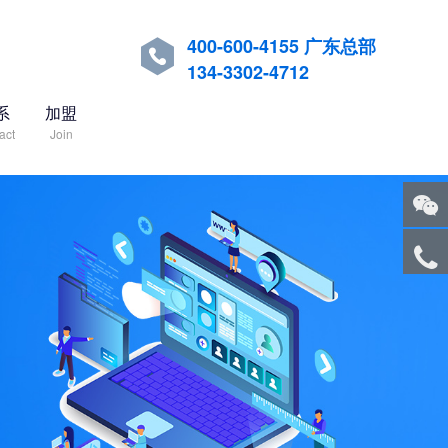
400-600-4155 广东总部

134-3302-4712
系
加盟
act
Join
关注
微信
服务
热线
回到
顶部