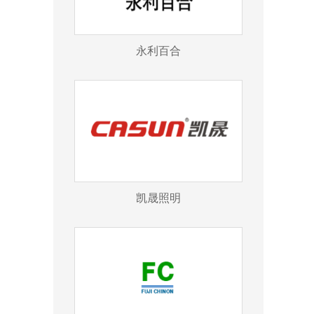
永利百合
凯晟照明